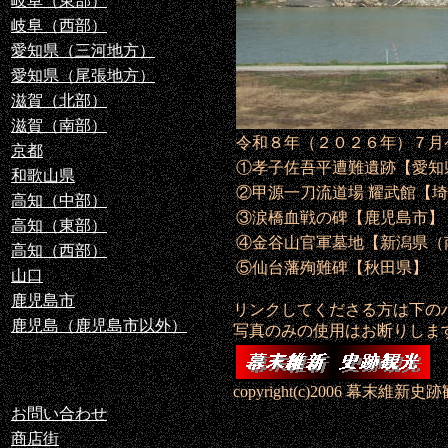
岐阜（東部）
岐阜（西部）
愛知県（三河地方）
愛知県（尾張地方）
滋賀（北部）
滋賀（南部）
令和８年（２０２６年）７月
京都
①孝子佐吾平遭難遺跡【愛知
和歌山県
②甲源一刀流道場 耀武館【
高知（中部）
③涙橋血戦の碑【鹿児島市】
高知（東部）
④金谷山官軍墓地【新潟県（
高知（西部）
⑤仙台藩殉難碑【秋田県】
山口
鹿児島市
リンクしてくださる方は下の
鹿児島（鹿児島市以外）
写真のみの使用はお断りしま
copyright(c)2006 幕末維新史跡観光《m
お問い合わせ
商店街