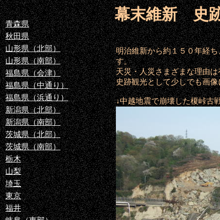
幕末維新 史
青森県
秋田県
山形県（北部）
明治維新から約１５０年経ち
山形県（南部）
す。
天災・人災さまざまな理由は
福島県（会津）
史跡観光として少しでも画像
福島県（中通り）
福島県（浜通り）
↓中越地震で崩壊した榎峠古
新潟県（北部）
新潟県（南部）
茨城県（北部）
茨城県（南部）
栃木
山梨
埼玉
東京
福井