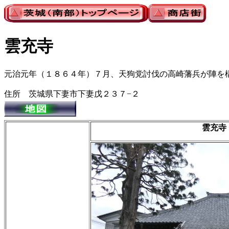
雲充寺
元治元年（１８６４年）７月、天狗党討伐の高崎藩兵が陣を
住所 茨城県下妻市下妻戊２３７−２
雲充寺