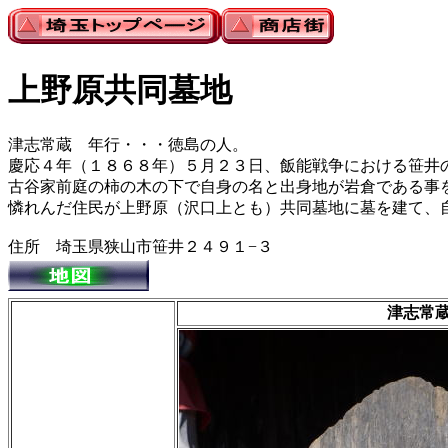
上野原共同墓地
津志常蔵 年行・・・徳島の人。
慶応４年（１８６８年）５月２３日、飯能戦争における笹井
古谷家前庭の柿の木の下で自身の名と出身地が岩倉である事
憐れんだ住民が上野原（沢口上とも）共同墓地に墓を建て、
住所 埼玉県狭山市笹井２４９１−３
津志常