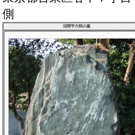
側
沼間平六郎の墓