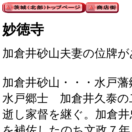
妙徳寺
加倉井砂山夫妻の位牌が
加倉井砂山・・・水戸藩
水戸郷士 加倉井久泰の
逝し家督を継ぐ。加倉井
を補佐したのち文政７年