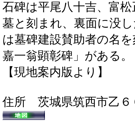
石碑は平尾八十吉、富松
墓と刻まれ、裏面に没し
は墓碑建設賛助者の名を
嘉一翁顕彰碑」がある。
【現地案内版より】
住所 茨城県筑西市乙６