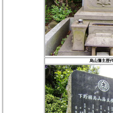
烏山藩主歴