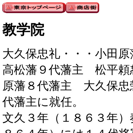
教学院
大久保忠礼・・・小田原
高松藩９代藩主 松平頼
原藩８代藩主 大久保忠
代藩主に就任。
文久３年（１８６３年）