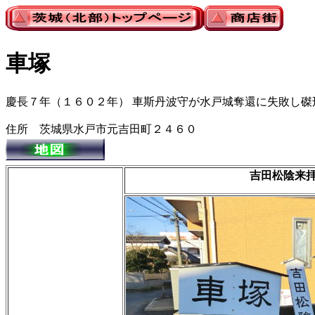
車塚
慶長７年（１６０２年） 車斯丹波守が水戸城奪還に失敗し
住所 茨城県水戸市元吉田町２４６０
吉田松陰来