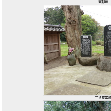
顕彰碑
芹沢家墓