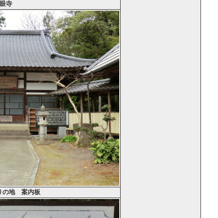
眼寺
りの地 案内板