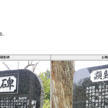
る。
助顕彰碑
お梅