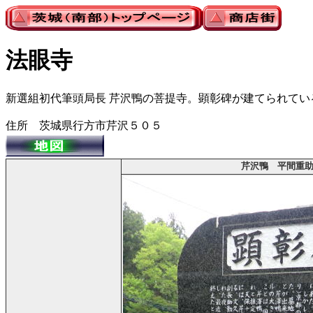
法眼寺
新選組初代筆頭局長 芹沢鴨の菩提寺。顕彰碑が建てられてい
住所 茨城県行方市芹沢５０５
芹沢鴨 平間重