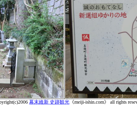
pyright(c)2006
幕末維新 史跡観光
《meiji-ishin.com》 all rights rese