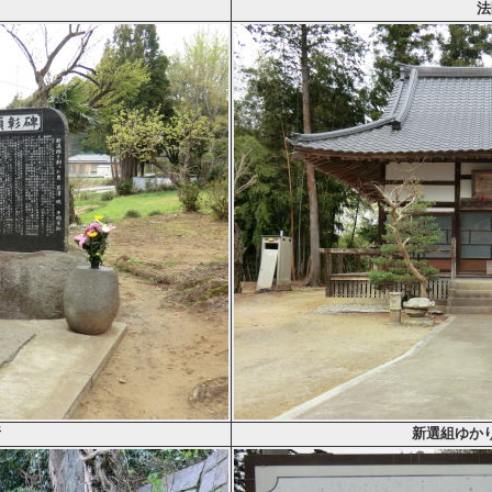
法
所
新選組ゆか