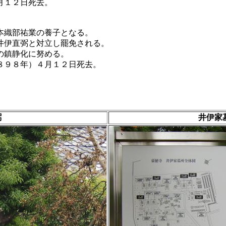
月１２日死去。
本織部祐業の養子となる。
井伊直弼と対立し罷免される。
の鎮静化に努める。
８９８年）４月１２日死去。
弼
井伊家