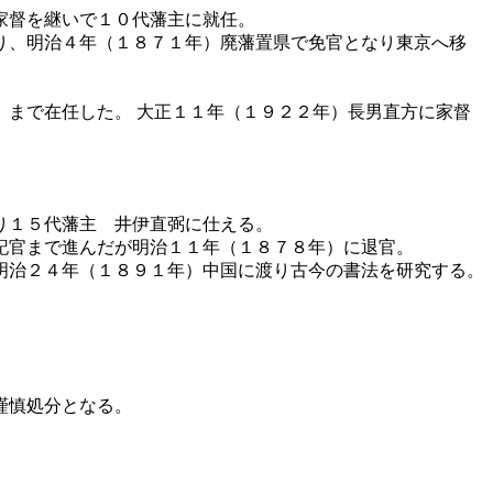
家督を継いで１０代藩主に就任。
り、明治４年（１８７１年）廃藩置県で免官となり東京へ移
まで在任した。 大正１１年（１９２２年）長男直方に家督
り１５代藩主 井伊直弼に仕える。
記官まで進んだが明治１１年（１８７８年）に退官。
明治２４年（１８９１年）中国に渡り古今の書法を研究する。
謹慎処分となる。