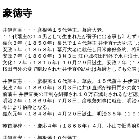
豪徳寺
井伊直弼・・・彦根藩１５代藩主。幕府大老。
１１代藩主の１４男として生まれたが養子に出る事も叶わず
嘉永３年（１８５０年）長兄で１４代藩主 井伊直元が死去
安政５年（１８５８年）幕府大老に就任し日米修好条約、将
安政７年（１８６０年）３月３日 江戸城桜田門外で水戸浪
文化１２年（１８１５年）１０月２９日誕生。安政７年（１
桜田門外の変で暗殺された井伊直弼の死は幕府としても公表
井伊直憲・・・彦根藩１６代藩主。華族。１５代藩主 井伊直
安政７年（１８６０年）３月３日に井伊直弼が桜田門外の変
前藩主 井伊直弼の圧制を糾弾され１０万石減封されるなど
明治２年（１８６９年）７月８日、彦根藩知事に就任。明治
令により伯爵となる。
嘉永元年（１８４８年）４月２０日誕生。明治３５年（１９
瘞首塚碑・・・慶応４年（１８６８年）４月、小山で旧幕府
井伊直安・・・与板藩１０代藩主。