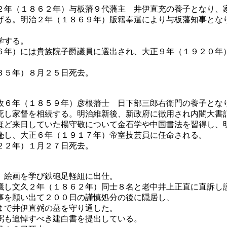
２年（１８６２年）与板藩９代藩主 井伊直充の養子となり、
げる。明治２年（１８６９年）版籍奉還により与板藩知事とな
学する。
６年）には貴族院子爵議員に選出され、大正９年（１９２０年）
３５年）８月２５日死去。
政６年（１８５９年）彦根藩士 日下部三郎右衛門の養子とな
死し家督を相続する。明治維新後、新政府に徴用され内閣大書
ほど来日していた楊守敬について金石学や中国書法を習得し、
毫し、大正６年（１９１７年）帝室技芸員に任命される。
２２年）１月２７日死去。
、絵画を学び鉄砲足軽組に出仕。
議し文久２年（１８６２年）同士８名と老中井上正直に直訴し
事を願い出て２００日の謹慎処分の後に隠居し、
まで井伊直弼の墓を守り通した。
弼も追悼すべき建白書を提出している。