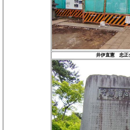
井伊直憲 忠正