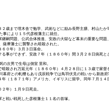
３２歳まで埋木舎で勉学、武術などに励み長野主膳、村山たか
した事により１５代彦根藩主に就任。
軍継嗣問題、公武合体推進、安政の大獄など幕末の重要な問題
士、薩摩藩士に襲撃され暗殺された。
８６０年）３月３日落命。
する事ができず、安政７年（１８６０年）閏３月２８日病死と
弼の次男で生母は側室 里和。
で暗殺され万延元年（１８６０年）４月２８日に１３歳で家督
徳川幕府との軋轢もあり戊辰戦争では鳥羽伏見の戦いから新政府
４年（１８７１年）アメリカ、イギリスに留学。同年７月１４
０２年）１月９日死去。
軍と戦い戦死した彦根藩士１１名の首塚。