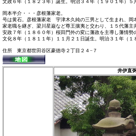
文政６年（１８２３年）誕生。明治３４年（１９０１年）５
岡本半介・・・彦根藩家老。
号は黄石。彦根藩家老 宇津木久純の三男として生まれ、岡
家老職を継ぎ、梁川星巌など尊王攘夷と交わり、１５代藩主
安政７年（１８６０年）桜田門外の変に藩政を主導し藩情勢
文化８年（１８１１年）１１月２１日誕生。明治３１年（１
住所 東京都世田谷区豪徳寺２丁目２４−７
井伊直