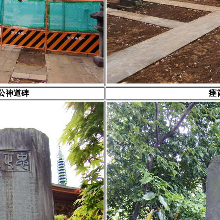
公神道碑
瘞