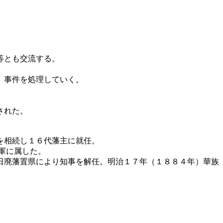
等とも交流する。
、事件を処理していく。
された。
を相続し１６代藩主に就任。
軍に属した。
日廃藩置県により知事を解任。明治１７年（１８８４年）華族