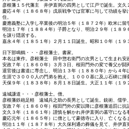
彦根藩１５代藩主 井伊直弼の四男として江戸で誕生。文久
慶応４年（１８６８年）戊辰戦争では官軍に与して功績を挙
住。
慶應義塾に入学し卒業後の明治５年（１８７２年）欧米に留
明治１７年（１８８４年）子爵となり、明治２９年（１８９
を譲り隠居する。
嘉永４年（１８５１年）２月１１日誕生。昭和１０年（１９
日下部鳴鶴・・・彦根藩士。書家。
本名は東作。彦根藩士 田中惣右衛門の次男として生まれ安
安政７年（１８６０年）３月３日、桜田門外の変で養父が闘
退官後は書道に専念し、明治１３年（１８８０年）から４年
生涯で３０００人の門弟を抱え、１０００基に及ぶ石碑に揮
天保９年（１８３８年）８月１８日誕生。大正１１年（１９
遠城謙道・・・彦根藩士。僧。
彦根藩鉄砲足軽 遠城兵之助の長男として誕生。銃術、儒学
安政７年（１８６０年）桜田門外の変以降に彦根藩追罰に抗
文久３年（１８６１年）謹慎を解かれ井伊直弼の墓守になる
慶応元年（１８６５年）に僧として豪徳寺に入り、亡くなる
明治１１年（１８７８年）大久保利通の葬儀を見て、井伊直