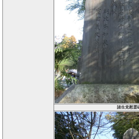
諸生党慰霊