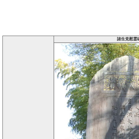
諸生党慰霊