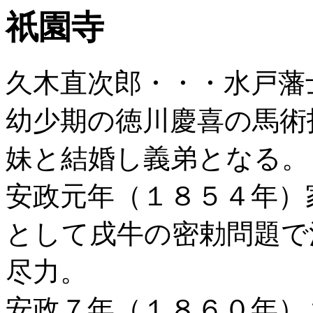
祇園寺
久木直次郎・・・水戸藩
幼少期の徳川慶喜の馬術
妹と結婚し義弟となる。
安政元年（１８５４年）
として戌牛の密勅問題で
尽力。
安政７年（１８６０年）