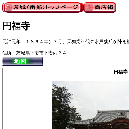
円福寺
元治元年（１８６４年）７月、天狗党討伐の水戸藩兵が陣を
住所 茨城県下妻市下妻丙２４
円福寺