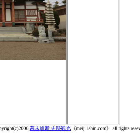
pyright(c)2006
幕末維新 史跡観光
《meiji-ishin.com》 all rights rese