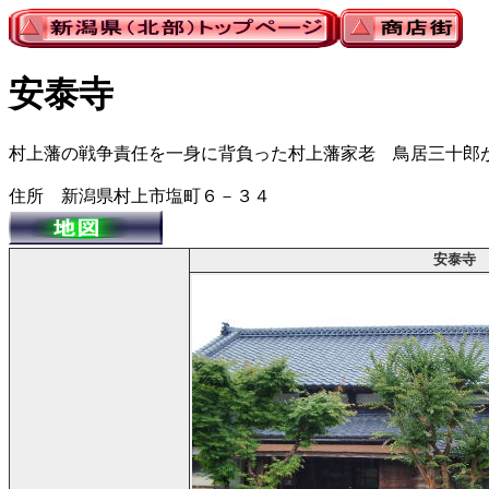
安泰寺
村上藩の戦争責任を一身に背負った村上藩家老 鳥居三十郎
住所 新潟県村上市塩町６－３４
安泰寺